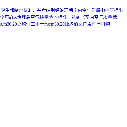
总局、卫生部制定标准，并考虑到经治理后室内空气质量指标所提出
安全可靠5.治理后空气质量验收标准：达到《室内空气质量标
/m30.201h均值二甲苯mg/m30.201h均值总挥发性有机物