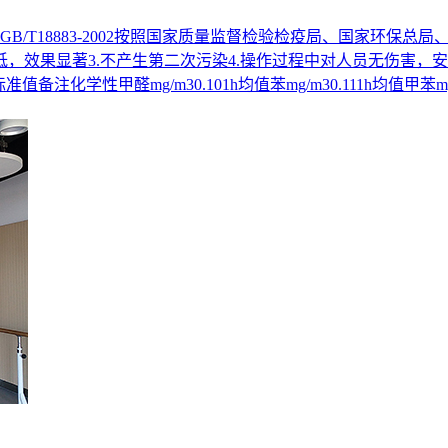
/T18883-2002按照国家质量监督检验检疫局、国家环保
用低，效果显著3.不产生第二次污染4.操作过程中对人员无伤害，
值备注化学性甲醛mg/m30.101h均值苯mg/m30.111h均值甲苯mg