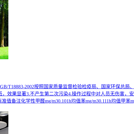
/T18883-2002按照国家质量监督检验检疫局、国家环保
用低，效果显著3.不产生第二次污染4.操作过程中对人员无伤害，
值备注化学性甲醛mg/m30.101h均值苯mg/m30.111h均值甲苯mg