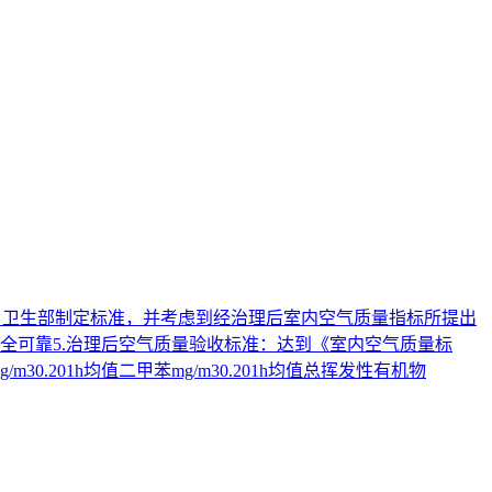
总局、卫生部制定标准，并考虑到经治理后室内空气质量指标所提出
安全可靠5.治理后空气质量验收标准：达到《室内空气质量标
/m30.201h均值二甲苯mg/m30.201h均值总挥发性有机物